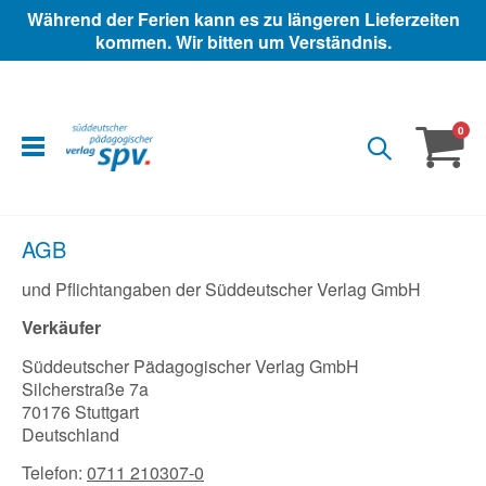
Während der Ferien kann es zu längeren Lieferzeiten
kommen. Wir bitten um Verständnis.
ite
0
Warenko
AGB
und Pflichtangaben der Süddeutscher Verlag GmbH
Verkäufer
Süddeutscher Pädagogischer Verlag GmbH
Silcherstraße 7a
70176 Stuttgart
Deutschland
Telefon:
0711 210307-0