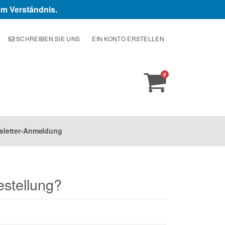
um Verständnis.
SCHREIBEN SIE UNS
EIN KONTO ERSTELLEN
items
0
Warenkorb
sletter-Anmeldung
estellung?