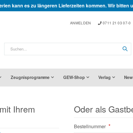
rien kann es zu längeren Lieferzeiten kommen. Wir bitten 
ANMELDEN
0711 21 03 07-0
Zeugnisprogramme
GEW-Shop
Verlag
New
mit Ihrem
Oder als Gastb
Bestellnummer